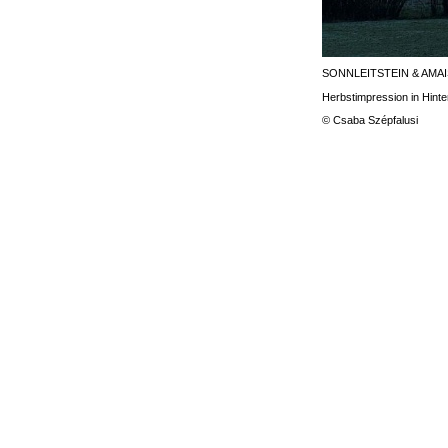
SONNLEITSTEIN & AMA
Herbstimpression in Hint
© Csaba Szépfalusi