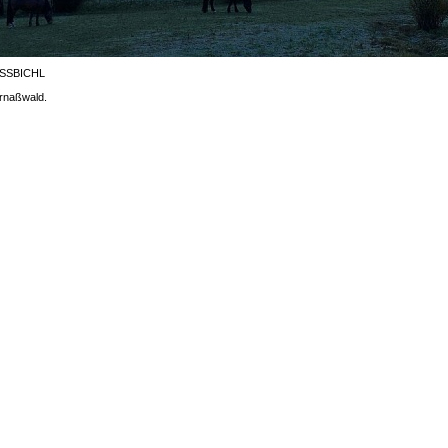
ISSBICHL
ernaßwald.