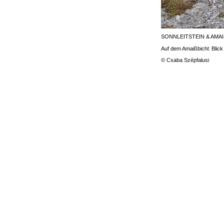
SONNLEITSTEIN & AMA
Auf dem Amaißbichl: Blic
© Csaba Szépfalusi