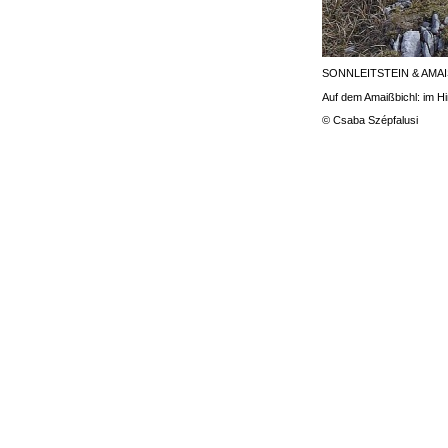
SONNLEITSTEIN & AMA
Auf dem Amaißbichl: im Hi
© Csaba Szépfalusi