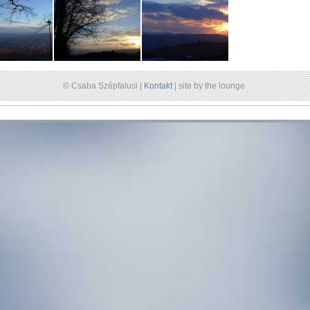
© Csaba Szépfalusi |
Kontakt
| site by the lounge