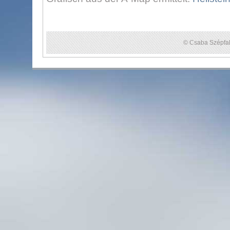
© Csaba Szépfal