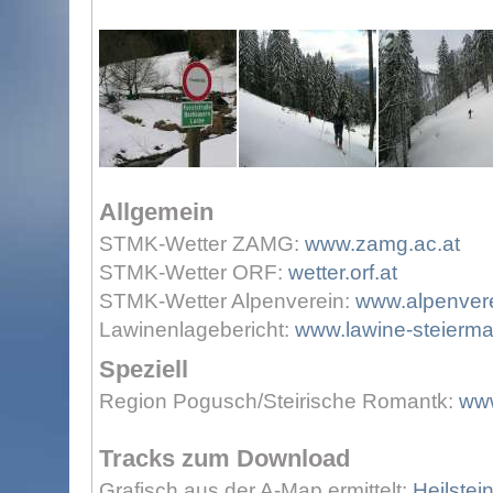
Allgemein
STMK-Wetter ZAMG:
www.zamg.ac.at
STMK-Wetter ORF:
wetter.orf.at
STMK-Wetter Alpenverein:
www.alpenvere
Lawinenlagebericht:
www.lawine-steierma
Speziell
Region Pogusch/Steirische Romantk:
www
Tracks zum Download
Grafisch aus der A-Map ermittelt:
Heilstein