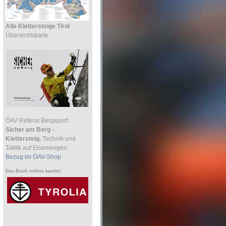
Alle Klettersteige Tirol
Übersichtskarte
ÖAV Referat Bergsport:
Sicher am Berg -
Klettersteig.
Technik und
Taktik auf Eisenwegen.
Bezug im ÖAV-Shop
Das Buch online kaufen: