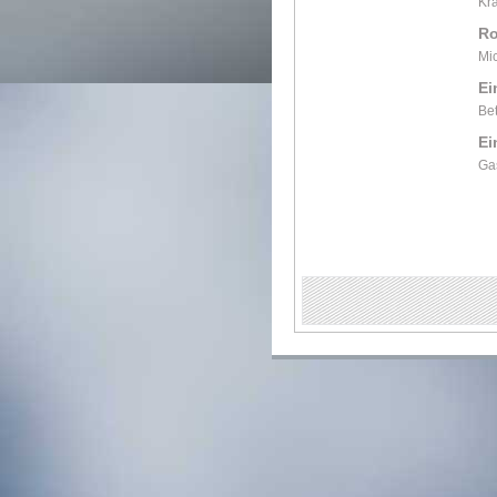
Kra
Ro
Mi
Ei
Bet
Ei
Gas