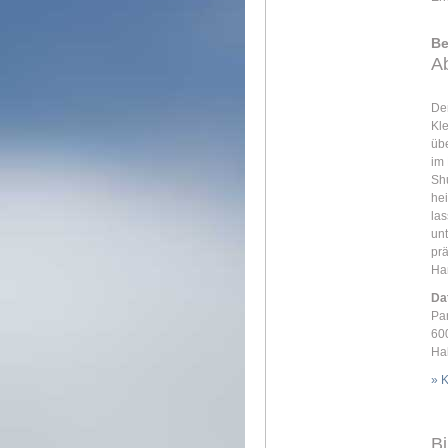
Be
Ab
Der
Kle
übe
im 
Shu
hei
las
unt
prä
Ha
Da
Par
600
Hal
» 
Bi