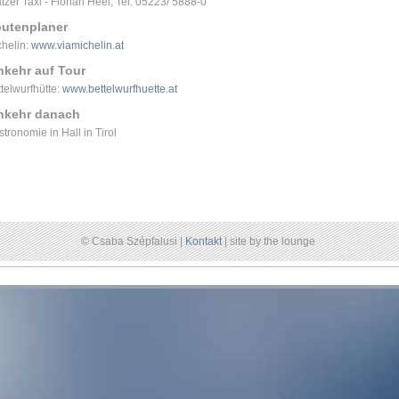
tzer Taxi - Florian Heel, Tel. 05223/ 5888-0
utenplaner
chelin:
www.viamichelin.at
nkehr auf Tour
telwurfhütte:
www.bettelwurfhuette.at
nkehr danach
tronomie in Hall in Tirol
© Csaba Szépfalusi |
Kontakt
| site by the lounge