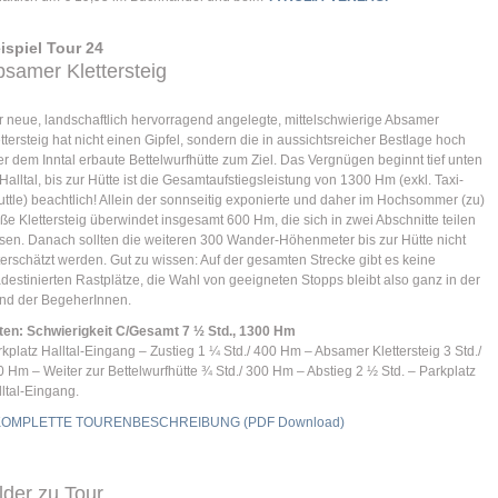
ispiel Tour 24
samer Klettersteig
 neue, landschaftlich hervorragend angelegte, mittelschwierige Absamer
ttersteig hat nicht einen Gipfel, sondern die in aussichtsreicher Bestlage hoch
r dem Inntal erbaute Bettelwurfhütte zum Ziel. Das Vergnügen beginnt tief unten
Halltal, bis zur Hütte ist die Gesamtaufstiegsleistung von 1300 Hm (exkl. Taxi-
ttle) beachtlich! Allein der sonnseitig exponierte und daher im Hochsommer (zu)
ße Klettersteig überwindet insgesamt 600 Hm, die sich in zwei Abschnitte teilen
sen. Danach sollten die weiteren 300 Wander-Höhenmeter bis zur Hütte nicht
erschätzt werden. Gut zu wissen: Auf der gesamten Strecke gibt es keine
destinierten Rastplätze, die Wahl von geeigneten Stopps bleibt also ganz in der
nd der BegeherInnen.
ten: Schwierigkeit C/Gesamt 7 ½ Std., 1300 Hm
kplatz Halltal-Eingang – Zustieg 1 ¼ Std./ 400 Hm – Absamer Klettersteig 3 Std./
 Hm – Weiter zur Bettelwurfhütte ¾ Std./ 300 Hm – Abstieg 2 ½ Std. – Parkplatz
ltal-Eingang.
KOMPLETTE TOURENBESCHREIBUNG (PDF Download)
lder zu Tour