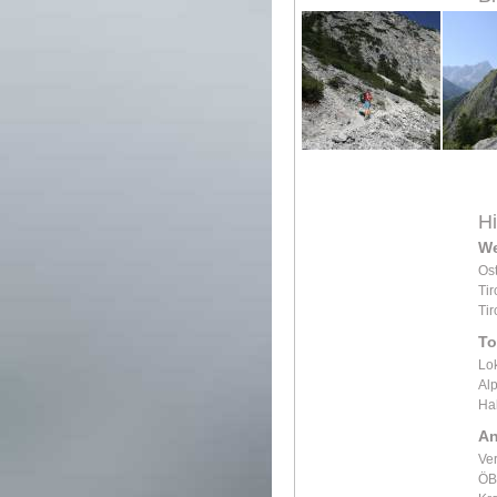
Hi
We
Os
Ti
Ti
To
Lo
Al
Hal
An
Ve
ÖB