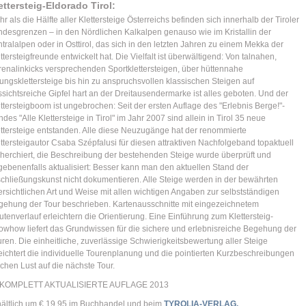
ettersteig-Eldorado Tirol:
r als die Hälfte aller Klettersteige Österreichs befinden sich innerhalb der Tiroler
ndesgrenzen – in den Nördlichen Kalkalpen genauso wie im Kristallin der
tralalpen oder in Osttirol, das sich in den letzten Jahren zu einem Mekka der
ttersteigfreunde entwickelt hat. Die Vielfalt ist überwältigend: Von talnahen,
enalinkicks versprechenden Sportklettersteigen, über hüttennahe
ngsklettersteige bis hin zu anspruchsvollen klassischen Steigen auf
sichtsreiche Gipfel hart an der Dreitausendermarke ist alles geboten. Und der
ttersteigboom ist ungebrochen: Seit der ersten Auflage des "Erlebnis Berge!"-
des "Alle Klettersteige in Tirol" im Jahr 2007 sind allein in Tirol 35 neue
ttersteige entstanden. Alle diese Neuzugänge hat der renommierte
ttersteigautor Csaba Szépfalusi für diesen attraktiven Nachfolgeband topaktuell
cherchiert, die Beschreibung der bestehenden Steige wurde überprüft und
ebenenfalls aktualisiert: Besser kann man den aktuellen Stand der
chließungskunst nicht dokumentieren. Alle Steige werden in der bewährten
rsichtlichen Art und Weise mit allen wichtigen Angaben zur selbstständigen
gehung der Tour beschrieben. Kartenausschnitte mit eingezeichnetem
tenverlauf erleichtern die Orientierung. Eine Einführung zum Klettersteig-
owhow liefert das Grundwissen für die sichere und erlebnisreiche Begehung der
ren. Die einheitliche, zuverlässige Schwierigkeitsbewertung aller Steige
eichtert die individuelle Tourenplanung und die pointierten Kurzbeschreibungen
hen Lust auf die nächste Tour.
, KOMPLETT AKTUALISIERTE AUFLAGE 2013
hältlich um € 19,95 im Buchhandel und beim
TYROLIA-VERLAG.