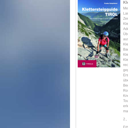
Kl
Meh
La
Zen
Kle
Adr
Übu
aus
Kle
Ban
Kle
Kle
re
geg
Ers
übe
Be
Rou
Kn
Tou
erl
mac
2.
Er