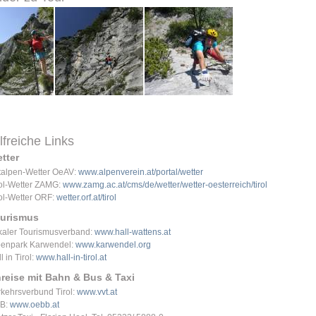
lfreiche Links
tter
talpen-Wetter OeAV:
www.alpenverein.at/portal/wetter
rol-Wetter ZAMG:
www.zamg.ac.at/cms/de/wetter/wetter-oesterreich/tirol
rol-Wetter ORF:
wetter.orf.at/tirol
urismus
kaler Tourismusverband:
www.hall-wattens.at
penpark Karwendel:
www.karwendel.org
l in Tirol:
www.hall-in-tirol.at
reise mit Bahn & Bus & Taxi
rkehrsverbund Tirol:
www.vvt.at
B:
www.oebb.at