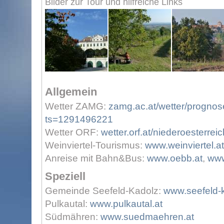
Bilder zur Tour und hilfreiche Links
Allgemein
Wetter ZAMG:
zamg.ac.at/wetter/prognos
ts=1291496221
Wetter ORF:
wetter.orf.at/niederoesterreic
Weinviertel-Tourismus:
www.weinviertel.at
Anreise mit Bahn&Bus:
www.oebb.at
,
www
Speziell
Gemeinde Seefeld-Kadolz:
www.seefeld-k
Pulkautal:
www.pulkautal.at
Südmähren:
www.suedmaehren.at