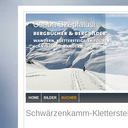
HOME
BILDER
BÜCHER
Schwärzenkamm-Kletterstei