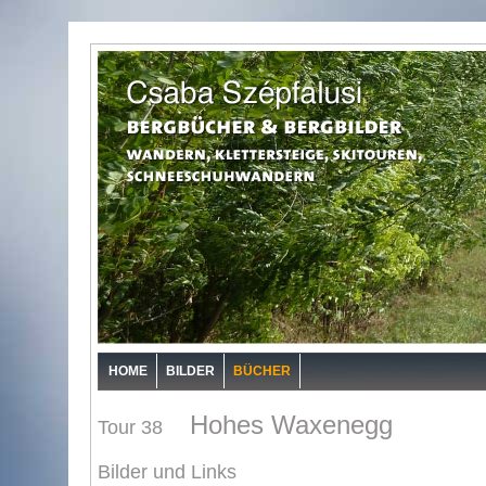
HOME
BILDER
BÜCHER
Hohes Waxenegg
Tour 38
Bilder und Links