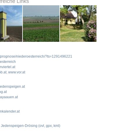
freiche Links
r/prognose/niederoesterreich/?ts=1291496221
oesterreich
viertel.at
b.at
,
www.vor.at
edenspeigen.at
g.at
ayaauen.at
nkalender.at
:
Jedenspeigen-Drösing (ovl, gpx, kml)