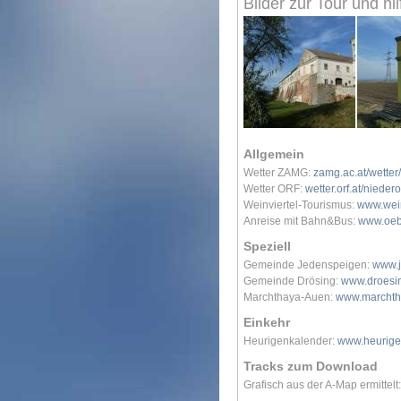
Bilder zur Tour und hil
Allgemein
Wetter ZAMG:
zamg.ac.at/wette
Wetter ORF:
wetter.orf.at/nieder
Weinviertel-Tourismus:
www.wein
Anreise mit Bahn&Bus:
www.oeb
Speziell
Gemeinde Jedenspeigen:
www.j
Gemeinde Drösing:
www.droesin
Marchthaya-Auen:
www.marchth
Einkehr
Heurigenkalender:
www.heurige
Tracks zum Download
Grafisch aus der A-Map ermittelt