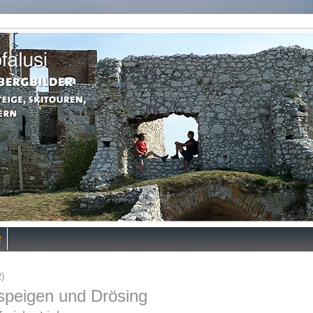
R
2)
peigen und Drösing