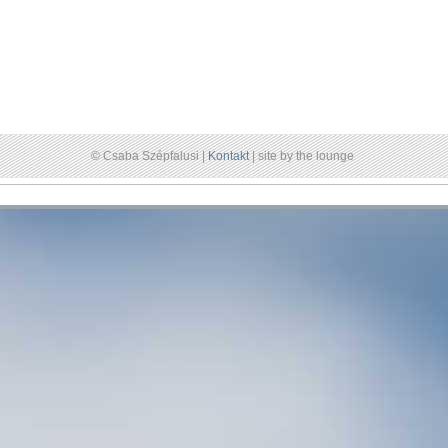
© Csaba Szépfalusi |
Kontakt
| site by the lounge