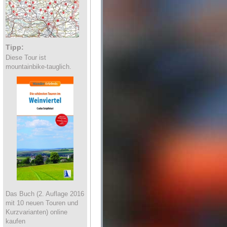
Tipp:
Diese Tour ist
mountainbike-tauglich.
Das Buch (2. Auflage 2016
mit 10 neuen Touren und
Kurzvarianten) online
kaufen