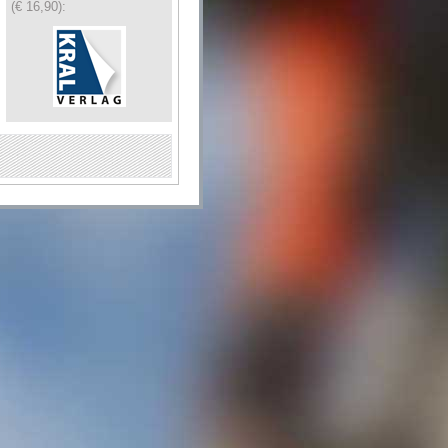
(€ 16,90):