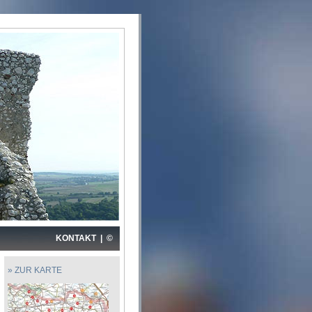
KONTAKT
|
©
» ZUR KARTE