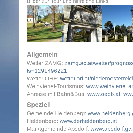
Bilder zur Tour und hilfreiche Links
Allgemein
Wetter ZAMG:
zamg.ac.at/wetter/prognos
ts=1291496221
Wetter ORF:
wetter.orf.at/niederoesterreic
Weinviertel-Tourismus:
www.weinviertel.at
Anreise mit Bahn&Bus:
www.oebb.at
,
www
Speziell
Gemeinde Heldenberg:
www.heldenberg.g
Heldenberg:
www.derheldenberg.at
Marktgemeinde Absdorf:
www.absdorf.gv.