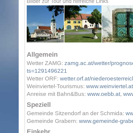
Bilder zur Tour und hilfreiche Links
Allgemein
Wetter ZAMG:
zamg.ac.at/wetter/prognos
ts=1291496221
Wetter ORF:
wetter.orf.at/niederoesterreic
Weinviertel-Tourismus:
www.weinviertel.at
Anreise mit Bahn&Bus:
www.oebb.at
,
www
Speziell
Gemeinde Sitzendorf an der Schmida:
ww
Gemeinde Grabern:
www.gemeinde-grabe
Einkehr