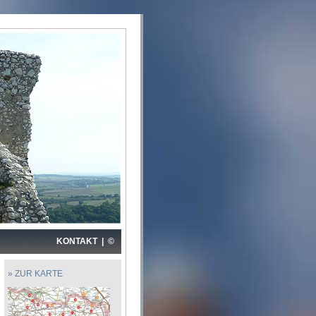
KONTAKT
|
©
» ZUR KARTE