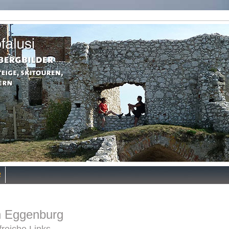
R
h Eggenburg