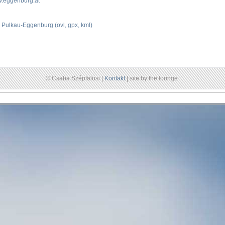
.eggenburg.at
:
Pulkau-Eggenburg (ovl, gpx, kml)
© Csaba Szépfalusi |
Kontakt
| site by the lounge