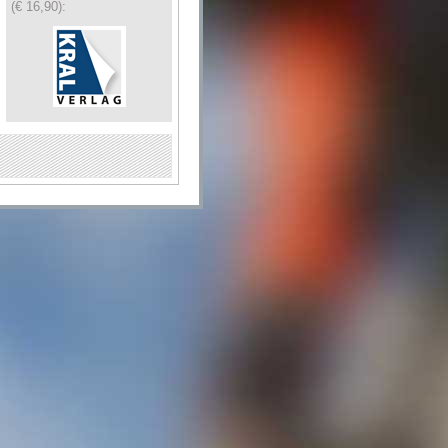
(€ 16,90):