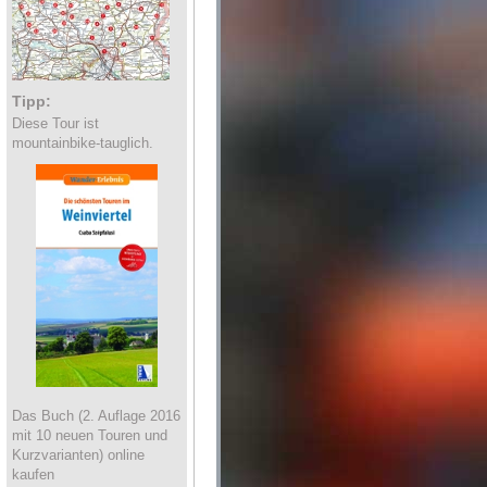
Tipp:
Diese Tour ist
mountainbike-tauglich.
Das Buch (2. Auflage 2016
mit 10 neuen Touren und
Kurzvarianten) online
kaufen