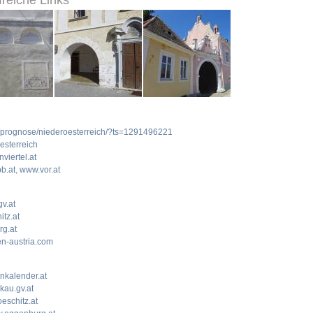
freiche Links
r/prognose/niederoesterreich/?ts=1291496221
oesterreich
viertel.at
b.at
,
www.vor.at
v.at
tz.at
g.at
n-austria.com
nkalender.at
kau.gv.at
eschitz.at