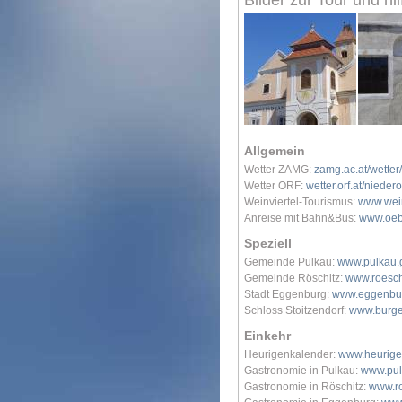
Bilder zur Tour und hil
Allgemein
Wetter ZAMG:
zamg.ac.at/wette
Wetter ORF:
wetter.orf.at/nieder
Weinviertel-Tourismus:
www.wein
Anreise mit Bahn&Bus:
www.oeb
Speziell
Gemeinde Pulkau:
www.pulkau.g
Gemeinde Röschitz:
www.roeschi
Stadt Eggenburg:
www.eggenbur
Schloss Stoitzendorf:
www.burge
Einkehr
Heurigenkalender:
www.heurige
Gastronomie in Pulkau:
www.pul
Gastronomie in Röschitz:
www.ro