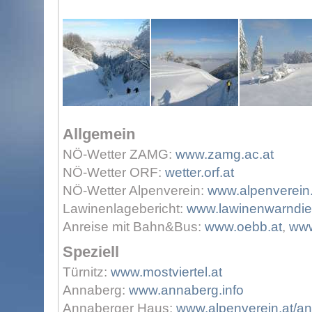
Allgemein
NÖ-Wetter ZAMG:
www.zamg.ac.at
NÖ-Wetter ORF:
wetter.orf.at
NÖ-Wetter Alpenverein:
www.alpenverein.
Lawinenlagebericht:
www.lawinenwarndien
Anreise mit Bahn&Bus:
www.oebb.at
,
www
Speziell
Türnitz:
www.mostviertel.at
Annaberg:
www.annaberg.info
Annaberger Haus:
www.alpenverein.at/a