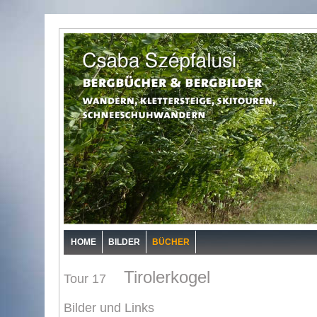
HOME
BILDER
BÜCHER
Tirolerkogel
Tour 17
Bilder und Links