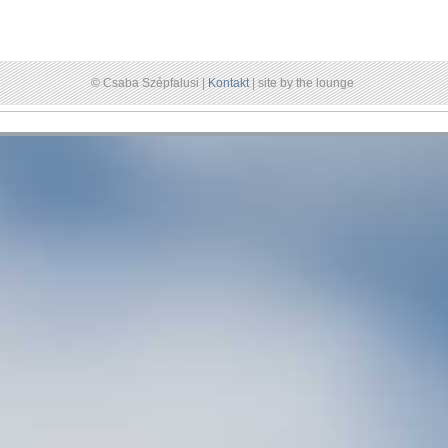
© Csaba Szépfalusi |
Kontakt
| site by the lounge