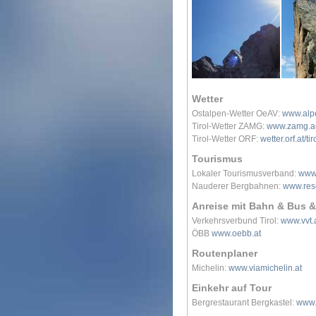
Wetter
Ostalpen-Wetter OeAV:
www.alpe
Tirol-Wetter ZAMG:
www.zamg.ac.
Tirol-Wetter ORF:
wetter.orf.at/tir
Tourismus
Lokaler Tourismusverband:
www
Nauderer Bergbahnen:
www.res
Anreise mit Bahn & Bus &
Verkehrsverbund Tirol:
www.vvt.
ÖBB
www.oebb.at
Routenplaner
Michelin:
www.viamichelin.at
Einkehr auf Tour
Bergrestaurant Bergkastel:
www.