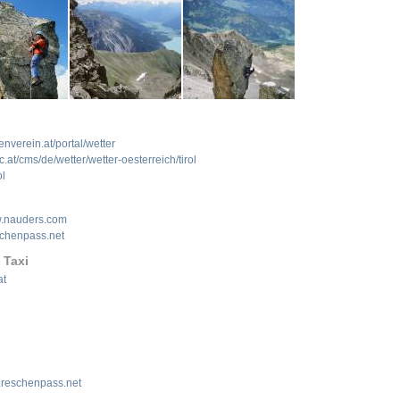
nverein.at/portal/wetter
at/cms/de/wetter/wetter-oesterreich/tirol
ol
.nauders.com
chenpass.net
 Taxi
at
reschenpass.net