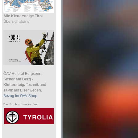
Alle Klettersteige Tirol
Übersichtskarte
ÖAV Referat Bergsport:
Sicher am Berg -
Klettersteig.
Technik und
Taktik auf Eisenwegen.
Bezug im ÖAV-Shop
Das Buch online kaufen: