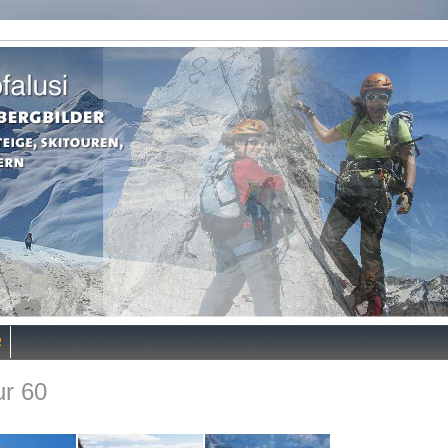
R
ur 60