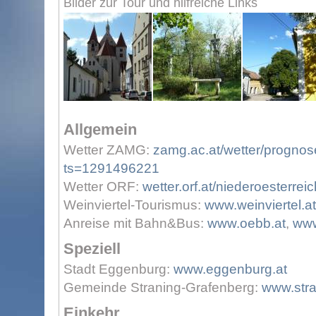
Bilder zur Tour und hilfreiche Links
Allgemein
Wetter ZAMG:
zamg.ac.at/wetter/prognos
ts=1291496221
Wetter ORF:
wetter.orf.at/niederoesterreic
Weinviertel-Tourismus:
www.weinviertel.at
Anreise mit Bahn&Bus:
www.oebb.at
,
www
Speziell
Stadt Eggenburg:
www.eggenburg.at
Gemeinde Straning-Grafenberg:
www.stra
Einkehr