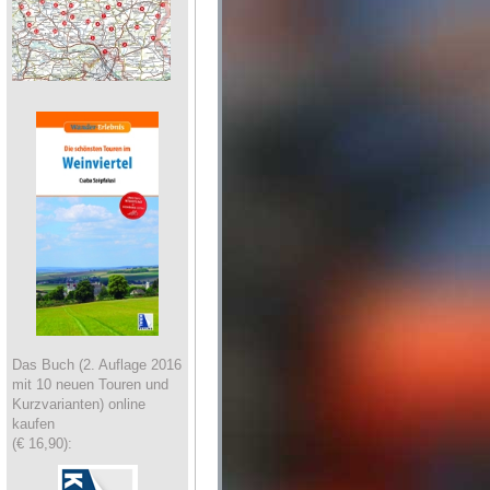
Das Buch (2. Auflage 2016
mit 10 neuen Touren und
Kurzvarianten) online
kaufen
(€ 16,90):