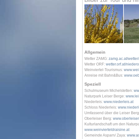
Bilder zur Tour und hil
Allgemein
Wetter ZAMG:
zamg.ac.at/wette
Wetter ORF:
wetter.orf.at/nieder
Weinviertel-Tourismus:
www.wein
Anreise mit Bahn&Bus:
www.oeb
Speziell
Schulmuseum Michelstetten:
ww
Naturpark Leiser Berge:
www.lei
Niederleis:
www.niederleis.at
Schloss Niederleis:
www.niederle
Umfassend über die Leiser Ber
Oberleiser Berg:
www.oberleiser
Kulturlandschaft um den Naturpa
www.weinvierteldraisine.at
Gemeinde Asparn/ Zaya:
www.as