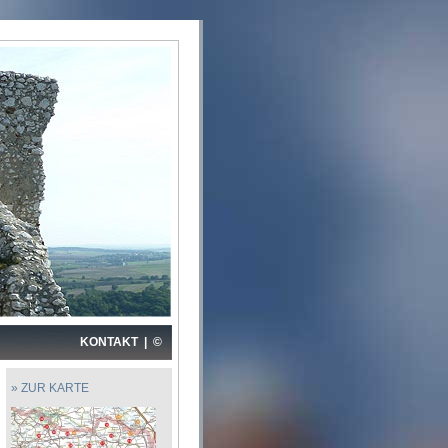
KONTAKT
|
©
» ZUR KARTE