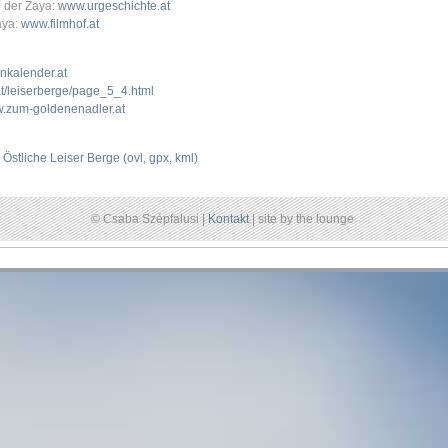
 der Zaya:
www.urgeschichte.at
aya:
www.filmhof.at
nkalender.at
/leiserberge/page_5_4.html
.zum-goldenenadler.at
:
Östliche Leiser Berge (ovl, gpx, kml)
© Csaba Szépfalusi |
Kontakt
| site by the lounge