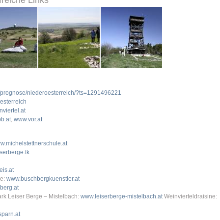
freiche Links
r/prognose/niederoesterreich/?ts=1291496221
oesterreich
viertel.at
b.at
,
www.vor.at
w.michelstettnerschule.at
serberge.tk
is.at
ge:
www.buschbergkuenstler.at
berg.at
rk Leiser Berge – Mistelbach:
www.leiserberge-mistelbach.at
Weinvierteldraisine:
parn.at