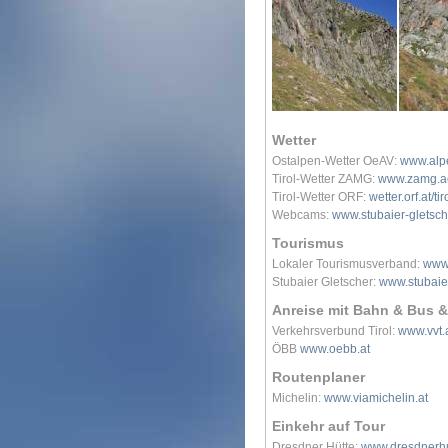
Wetter
Ostalpen-Wetter OeAV:
www.alpe
Tirol-Wetter ZAMG:
www.zamg.ac.
Tirol-Wetter ORF:
wetter.orf.at/tir
Webcams:
www.stubaier-gletsch
Tourismus
Lokaler Tourismusverband:
www.
Stubaier Gletscher:
www.stubaie
Anreise mit Bahn & Bus &
Verkehrsverbund Tirol:
www.vvt.
ÖBB
www.oebb.at
Routenplaner
Michelin:
www.viamichelin.at
Einkehr auf Tour
Dresdner Hütte:
www.dresdnerhu