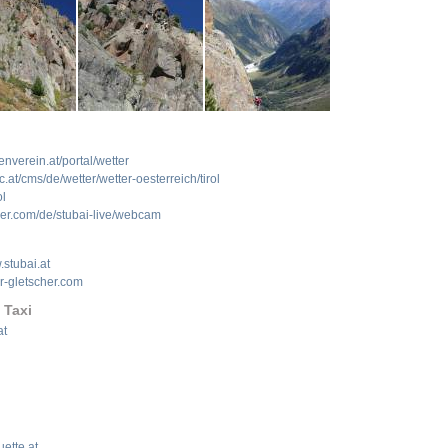
nverein.at/portal/wetter
at/cms/de/wetter/wetter-oesterreich/tirol
ol
er.com/de/stubai-live/webcam
stubai.at
r-gletscher.com
 Taxi
at
ette.at