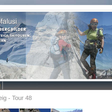
R
eig - Tour 48