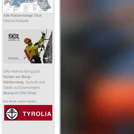
Alle Klettersteige Tirol
Übersichtskarte
ÖAV Referat Bergsport:
Sicher am Berg -
Klettersteig.
Technik und
Taktik auf Eisenwegen.
Bezug im ÖAV-Shop
Das Buch online kaufen: