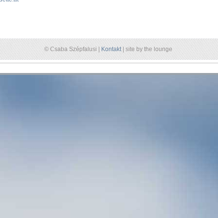
© Csaba Szépfalusi |
Kontakt
| site by the lounge