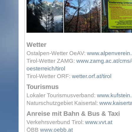
Wetter
Ostalpen-Wetter OeAV:
www.alpenverein.a
Tirol-Wetter ZAMG:
www.zamg.ac.at/cms/d
oesterreich/tirol
Tirol-Wetter ORF:
wetter.orf.at/tirol
Tourismus
Lokaler Tourismusverband:
www.kufstein
Naturschutzgebiet Kaisertal:
www.kaiserta
Anreise mit Bahn & Bus & Taxi
Verkehrsverbund Tirol:
www.vvt.at
ÖBB
www.oebb.at