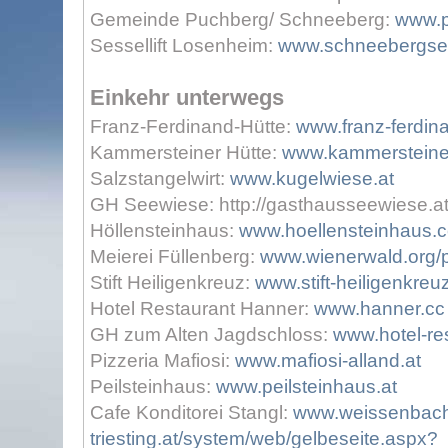
Gemeinde Puchberg/ Schneeberg:
www.p
Sessellift Losenheim:
www.schneebergses
Einkehr unterwegs
Franz-Ferdinand-Hütte:
www.franz-ferdina
Kammersteiner Hütte:
www.kammersteiner
Salzstangelwirt:
www.kugelwiese.at
GH Seewiese: http://gasthausseewiese.a
Höllensteinhaus:
www.hoellensteinhaus.
Meierei Füllenberg:
www.wienerwald.org/p
Stift Heiligenkreuz:
www.stift-heiligenkreu
Hotel Restaurant Hanner:
www.hanner.cc
GH zum Alten Jagdschloss:
www.hotel-re
Pizzeria Mafiosi:
www.mafiosi-alland.at
Peilsteinhaus:
www.peilsteinhaus.at
Cafe Konditorei Stangl:
www.weissenbac
triesting.at/system/web/gelbeseite.aspx?