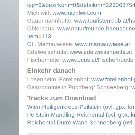
typ=6&bezirkonr=0&detailonr=2233687
Michlwirt:
www.michlwirt.com
Gauermannhütte:
www.touristenklub.at/h
Öhlerhaus:
www.naturfreunde-haeuser.ne
Item=113
GH Mamauwiese:
www.mamauwiese.at
Edelweisshütte:
www.edelweisshuette.at
Fischerhütte:
www.iocus.at/Fischerhuette
Einkehr danach
Losenheim, Forellenhof:
www.forellenhof
Gastronomie in Puchberg/ Schneeberg:
w
Tracks zum Download
Wien-Heiligenkreuz-Peilstein (ovl, gpx, km
Peilstein-Mandling-Reichental (ovl, gpx, k
Reichental-Dürre Wand-Schneeberg (ovl, 