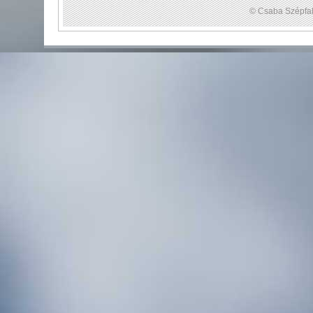
© Csaba Szépfal