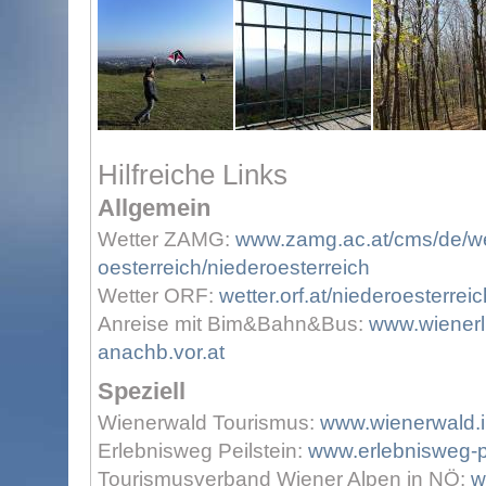
Hilfreiche Links
Allgemein
Wetter ZAMG:
www.zamg.ac.at/cms/de/wet
oesterreich/niederoesterreich
Wetter ORF:
wetter.orf.at/niederoesterreic
Anreise mit Bim&Bahn&Bus:
www.wienerli
anachb.vor.at
Speziell
Wienerwald Tourismus:
www.wienerwald.i
Erlebnisweg Peilstein:
www.erlebnisweg-pe
Tourismusverband Wiener Alpen in NÖ:
w