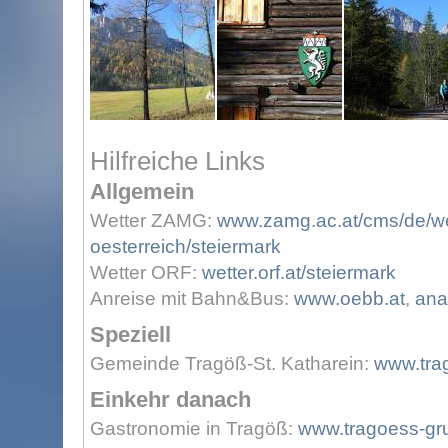
Hilfreiche Links
Allgemein
Wetter ZAMG:
www.zamg.ac.at/cms/de/wet
oesterreich/steiermark
Wetter ORF:
wetter.orf.at/steiermark
Anreise mit Bahn&Bus:
www.oebb.at
,
ana
Speziell
Gemeinde Tragöß-St. Katharein:
www.trag
Einkehr danach
Gastronomie in Tragöß:
www.tragoess-gr