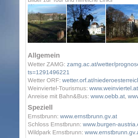
Bilder zur Tour und hilfreiche Links
Allgemein
Wetter ZAMG:
zamg.ac.at/wetter/prognos
ts=1291496221
Wetter ORF:
wetter.orf.at/niederoesterreic
Weinviertel-Tourismus:
www.weinviertel.at
Anreise mit Bahn&Bus:
www.oebb.at
,
www
Speziell
Ernstbrunn:
www.ernstbrunn.gv.at
Schloss Ernstbrunn:
www.burgen-austria
Wildpark Ernstbrunn:
www.ernstbrunn.gv.