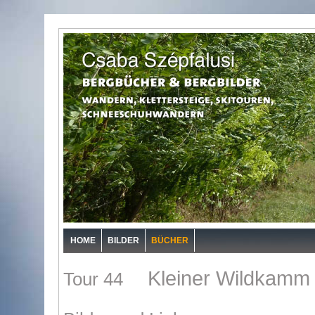
HOME
BILDER
BÜCHER
Kleiner Wildkamm
Tour 44