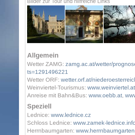
Bilder zur Tour und hilfreiche Links
Allgemein
Wetter ZAMG:
zamg.ac.at/wetter/prognos
ts=1291496221
Wetter ORF:
wetter.orf.at/niederoesterreic
Weinviertel-Tourismus:
www.weinviertel.at
Anreise mit Bahn&Bus:
www.oebb.at
,
www
Speziell
Lednice:
www.lednice.cz
Schloss Lednice:
www.zamek-lednice.inf
Herrnbaumgarten:
www.herrnbaumgarten