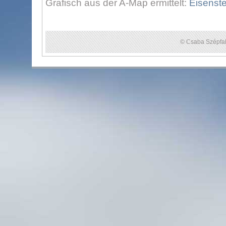
Grafisch aus der A-Map ermittelt:
Eisenste
© Csaba Szépfal