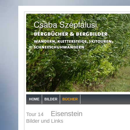
HOME
BILDER
BÜCHER
Eisenstein
Tour 14
Bilder und Links