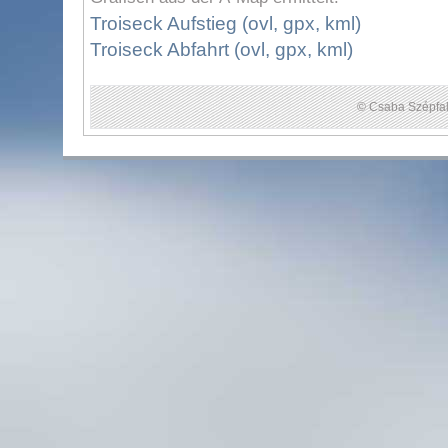
Troiseck Aufstieg (ovl, gpx, kml)
Troiseck Abfahrt (ovl, gpx, kml)
© Csaba Szépfal