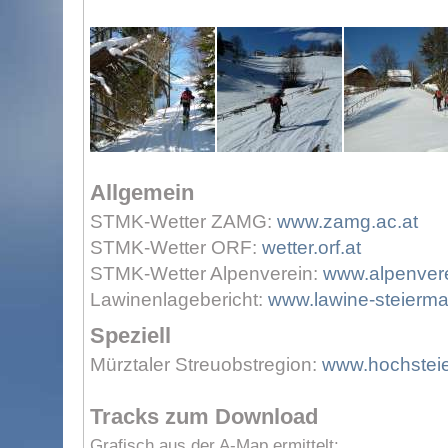
Allgemein
STMK-Wetter ZAMG:
www.zamg.ac.at
STMK-Wetter ORF:
wetter.orf.at
STMK-Wetter Alpenverein:
www.alpenvere
Lawinenlagebericht:
www.lawine-steierma
Speziell
Mürztaler Streuobstregion:
www.hochsteie
Tracks zum Download
Grafisch aus der A-Map ermittelt: