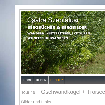
HOME
BILDER
BÜCHER
Gschwandkogel + Troise
Tour 46
Bilder und Links