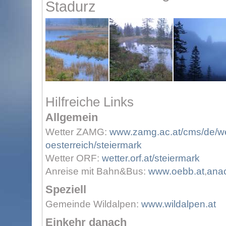
Stadurz
Hilfreiche Links
Allgemein
Wetter ZAMG:
www.zamg.ac.at/cms/de/wet
oesterreich/steiermark
Wetter ORF:
wetter.orf.at/steiermark
Anreise mit Bahn&Bus:
www.oebb.at
,
anac
Speziell
Gemeinde Wildalpen:
www.wildalpen.at
Einkehr danach