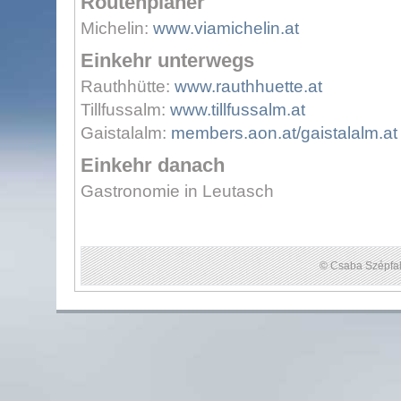
Routenplaner
Michelin:
www.viamichelin.at
Einkehr unterwegs
Rauthhütte:
www.rauthhuette.at
Tillfussalm:
www.tillfussalm.at
Gaistalalm:
members.aon.at/gaistalalm.at
Einkehr danach
Gastronomie in Leutasch
© Csaba Szépfal