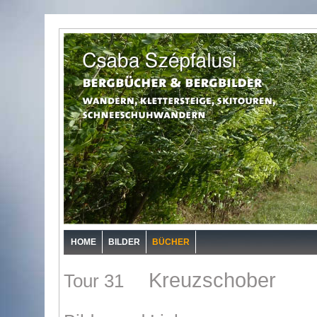
HOME
BILDER
BÜCHER
Kreuzschober
Tour 31