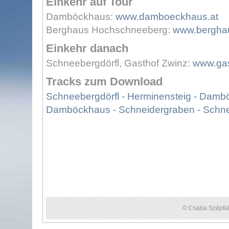
Einkehr auf Tour
Damböckhaus:
www.damboeckhaus.at
Berghaus Hochschneeberg:
www.bergha
Einkehr danach
Schneebergdörfl, Gasthof Zwinz:
www.gas
Tracks zum Download
Schneebergdörfl - Herminensteig - Dambö
Damböckhaus - Schneidergraben - Schneeb
© Csaba Szépfal