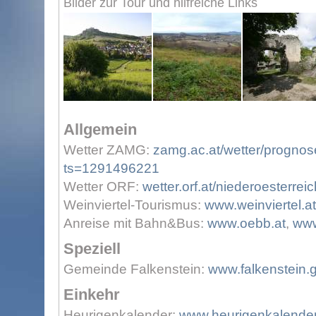
Bilder zur Tour und hilfreiche Links
Allgemein
Wetter ZAMG:
zamg.ac.at/wetter/prognos
ts=1291496221
Wetter ORF:
wetter.orf.at/niederoesterreic
Weinviertel-Tourismus:
www.weinviertel.at
Anreise mit Bahn&Bus:
www.oebb.at
,
www
Speziell
Gemeinde Falkenstein:
www.falkenstein.g
Einkehr
Heurigenkalender:
www.heurigenkalender