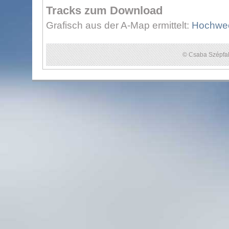
Tracks zum Download
Grafisch aus der A-Map ermittelt:
Hochwech
© Csaba Szépfal