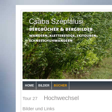
HOME
BILDER
BÜCHER
Hochwechsel
Tour 27
Bilder und Links