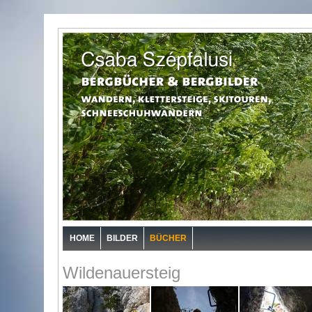
HOME
BILDER
BÜCHER
Wildenauersteig