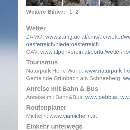
Weitere Bilder:
1
2
Wetter
ZAMG:
www.zamg.ac.at/cms/de/wetter/we
oesterreich/niederoesterreich
ÖAV:
www.alpenverein.at/portal/wetter/n
Tourismus
Naturpark Hohe Wand:
www.naturpark-h
Gemeinde Grünbach am Schneeberg:
ww
Anreise mit Bahn & Bus
Anreise mit Bahn&Bus:
www.oebb.at
,
www
Routenplaner
Michelin:
www.viamichelin.at
Einkehr unterwegs